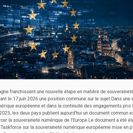
magne franchissent une nouvelle étape en matière de souveraine
ant le 17 juin 2026 une position commune sur le sujet.Dans une é
umérique européenne et dans la continuité des engagements pris
2025, les deux pays publient aujourd'hui un document commun ex
rcer la souveraineté numérique de l'Europe.Le document a été é
a Taskforce sur la souveraineté numérique européenne mise en 