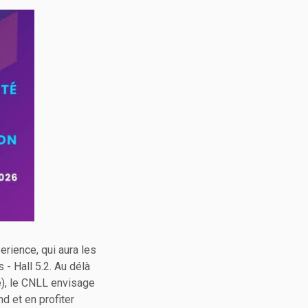
rience, qui aura les
 - Hall 5.2. Au délà
e), le CNLL envisage
d et en profiter