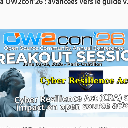
à OW2con’26 : avancées vers le guide v