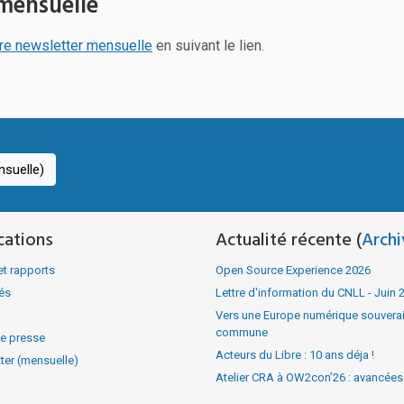
mensuelle
re newsletter mensuelle
en suivant le lien.
suelle)
cations
Actualité récente (
Archi
et rapports
Open Source Experience 2026
tés
Lettre d'information du CNLL - Juin 
Vers une Europe numérique souverain
commune
e presse
Acteurs du Libre : 10 ans déja !
ter (mensuelle)
Atelier CRA à OW2con’26 : avancées v