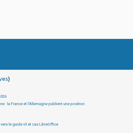
ves
)
2026
e : la France et l'Allemagne publient une position
ers le guide v3 et cas LibreOffice