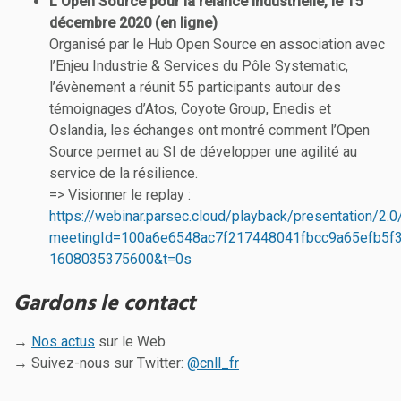
L’Open Source pour la relance industrielle, le 15
décembre 2020 (en ligne)
Organisé par le Hub Open Source en association avec
l’Enjeu Industrie & Services du Pôle Systematic,
l’évènement a réunit 55 participants autour des
témoignages d’Atos, Coyote Group, Enedis et
Oslandia, les échanges ont montré comment l’Open
Source permet au SI de développer une agilité au
service de la résilience.
=> Visionner le replay :
https://webinar.parsec.cloud/playback/presentation/2.0
meetingId=100a6e6548ac7f217448041fbcc9a65efb5f3
1608035375600&t=0s
Gardons le contact
→
Nos actus
sur le Web
→ Suivez-nous sur Twitter:
@cnll_fr