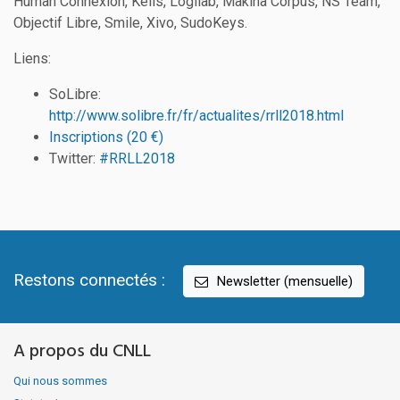
Human Connexion, Kelis, Logilab, Makina Corpus, NS Team,
Objectif Libre, Smile, Xivo, SudoKeys.
Liens:
SoLibre:
http://www.solibre.fr/fr/actualites/rrll2018.html
Inscriptions (20 €)
Twitter:
#RRLL2018
Restons connectés :
Newsletter (mensuelle)
A propos du CNLL
Qui nous sommes