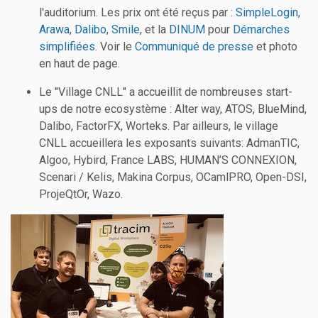
l'auditorium. Les prix ont été reçus par :
SimpleLogin
,
Arawa
,
Dalibo
,
Smile
, et la
DINUM
pour
Démarches
simplifiées
. Voir le
Communiqué de presse
et photo
en haut de page.
Le "Village CNLL" a accueillit de nombreuses start-
ups de notre ecosystème : Alter way, ATOS, BlueMind,
Dalibo, FactorFX, Worteks. Par ailleurs, le village
CNLL accueillera les exposants suivants: AdmanTIC,
Algoo, Hybird, France LABS, HUMAN’S CONNEXION,
Scenari / Kelis, Makina Corpus, OCamlPRO, Open-DSI,
ProjeQtOr, Wazo.