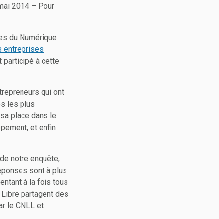
5 mai 2014 – Pour
ises du Numérique
s entreprises
 participé à cette
trepreneurs qui ont
es les plus
 sa place dans le
pement, et enfin
 de notre enquête,
éponses sont à plus
ntant à la fois tous
u Libre partagent des
ar le CNLL et