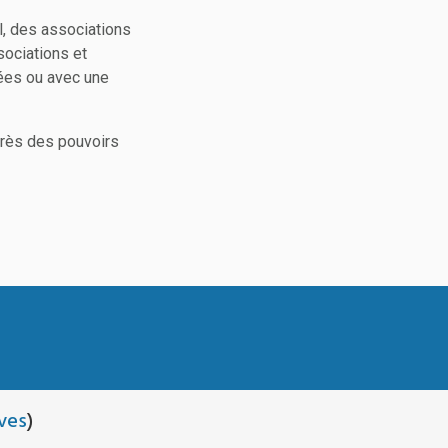
al, des associations
sociations et
sées ou avec une
près des pouvoirs
ves
)