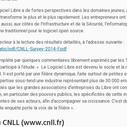
giciel Libre a de fortes perspectives dans les domaines jeunes
 transforme le plus et le plus rapidement. Les entrepreneurs ont 
 aussi, aux côtés de l'Infrastructure et de la Sécurité, l'informati
ne traditionnel pour le logiciel open source.
cteur à la lecture des résultats détaillés, à l'adresse suivante :
static/pdf/CNLL-Survey-2014-F.pdf
mplété par quelques commentaires librement exprimés par les 1
 participé à l'étude. « Le Logiciel Libre est devenu le socle et l
el. Il est porté par une filière dynamique, faite surtout de petite
xpertise sous-tend une industrie représentant plus de 30 000 em
les que les grandes associations d'entreprises du Libre ont co
, en particulier des pouvoirs publics, les spécificités de cette in
tentes de ses acteurs, afin d'accompagner sa croissance. C'est d
 enquête porte la voix de la filière ».
 CNLL (www.cnll.fr)