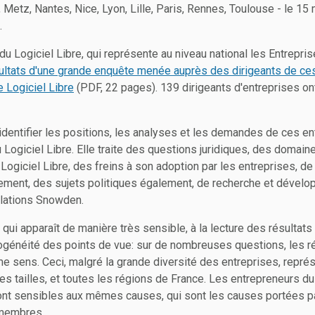
 Metz, Nantes, Nice, Lyon, Lille, Paris, Rennes, Toulouse - le 1
.
du Logiciel Libre, qui représente au niveau national les Entrepr
ultats d'une grande enquête menée auprès des dirigeants de ce
 Logiciel Libre
(PDF, 22 pages). 139 dirigeants d'entreprises ont
identifier les positions, les analyses et les demandes de ces en
 Logiciel Libre. Elle traite des questions juridiques, des domain
Logiciel Libre, des freins à son adoption par les entreprises, de
ment, des sujets politiques également, de recherche et dévelop
élations Snowden.
ui apparaît de manière très sensible, à la lecture des résultats
ogénéité des points de vue: sur de nombreuses questions, les r
 sens. Ceci, malgré la grande diversité des entreprises, représe
les tailles, et toutes les régions de France. Les entrepreneurs d
ont sensibles aux mêmes causes, qui sont les causes portées p
 membres.