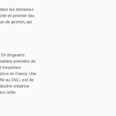
, dans les domaines
cité en premier lieu
que de gestion, qui
39 dirigeants
a matière première de
s et moyennes
plois en France. Une
nfié au CNLL est de
dustrie créatrice
ans cette