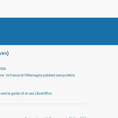
ves
)
2026
e : la France et l'Allemagne publient une position
ers le guide v3 et cas LibreOffice