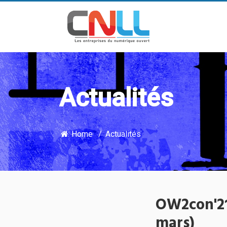
Actualités
Home
Actualités
OW2con'21
mars)