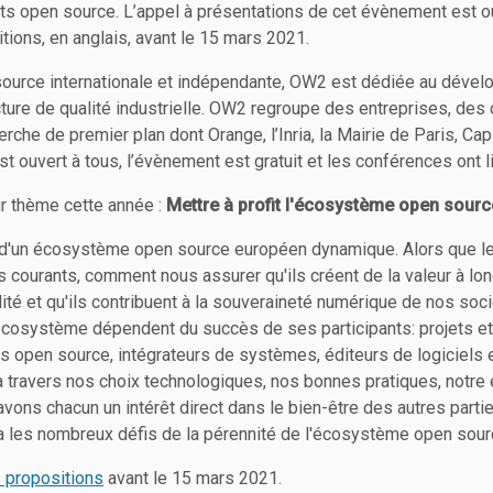
ets open source. L’appel à présentations de cet évènement est ou
ions, en anglais, avant le 15 mars 2021.
urce internationale et indépendante, OW2 est dédiée au déve
ucture de qualité industrielle. OW2 regroupe des entreprises, des 
che de premier plan dont Orange, l’Inria, la Mairie de Paris, Ca
ouvert à tous, l’évènement est gratuit et les conférences ont li
r thème cette année :
Mettre à profit l'écosystème open sour
d'un écosystème open source européen dynamique. Alors que le
 courants, comment nous assurer qu'ils créent de la valeur à lon
ité et qu'ils contribuent à la souveraineté numérique de nos soc
l'écosystème dépendent du succès de ses participants: projets 
s open source, intégrateurs de systèmes, éditeurs de logiciels e
 à travers nos choix technologiques, nos bonnes pratiques, notr
 avons chacun un intérêt direct dans le bien-être des autres parti
 les nombreux défis de la pérennité de l'écosystème open sour
 propositions
avant le 15 mars 2021.