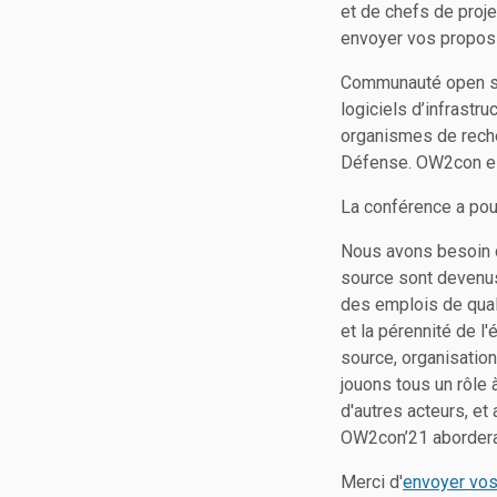
et de chefs de proj
envoyer vos proposit
Communauté open so
logiciels d’infrastr
organismes de recher
Défense. OW2con est 
La conférence a pou
Nous avons besoin 
source sont devenus
des emplois de qual
et la pérennité de 
source, organisation
jouons tous un rôle
d'autres acteurs, et
OW2con’21 abordera
Merci d'
envoyer vos