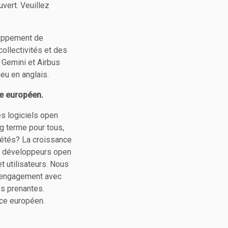
vert. Veuillez
loppement de
collectivités et des
p Gemini et Airbus
eu en anglais.
ce européen.
s logiciels open
g terme pour tous,
iétés? La croissance
et développeurs open
t utilisateurs. Nous
e engagement avec
es prenantes.
ce européen.