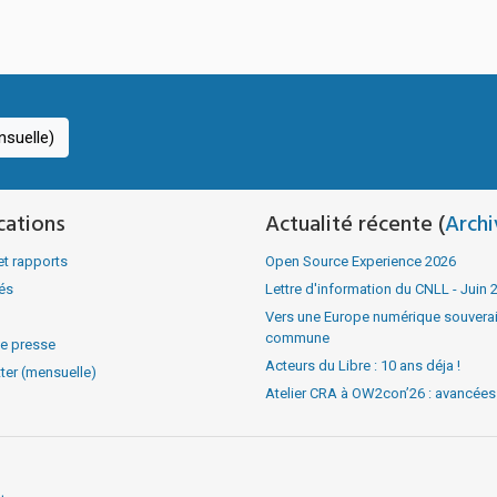
suelle)
cations
Actualité récente (
Archi
et rapports
Open Source Experience 2026
tés
Lettre d'information du CNLL - Juin 
Vers une Europe numérique souverain
commune
e presse
Acteurs du Libre : 10 ans déja !
ter (mensuelle)
Atelier CRA à OW2con’26 : avancées v