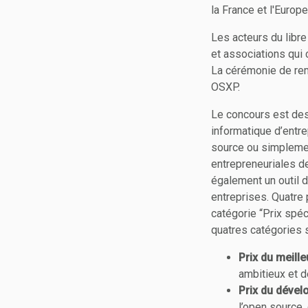
la France et l'Europ
Les acteurs du libre
et associations qui 
La cérémonie de rem
OSXP.
Le concours est dest
informatique d’entre
source ou simplement
entrepreneuriales d
également un outil d
entreprises. Quatre 
catégorie “Prix spéc
quatres catégories s
Prix du meill
ambitieux et d
Prix du déve
l’open source,