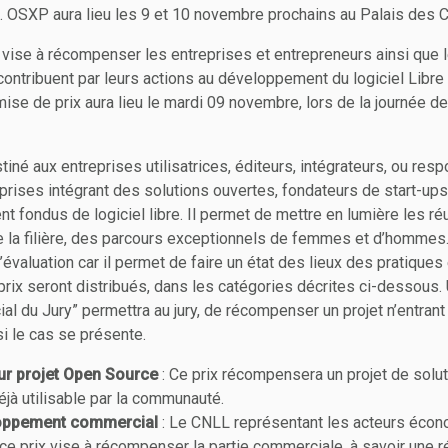
e. OSXP aura lieu les 9 et 10 novembre prochains au Palais des 
 vise à récompenser les entreprises et entrepreneurs ainsi que 
contribuent par leurs actions au développement du logiciel Libre
ise de prix aura lieu le mardi 09 novembre, lors de la journée d
iné aux entreprises utilisatrices, éditeurs, intégrateurs, ou res
prises intégrant des solutions ouvertes, fondateurs de start-ups 
 fondus de logiciel libre. Il permet de mettre en lumière les ré
e la filière, des parcours exceptionnels de femmes et d’hommes.
’évaluation car il permet de faire un état des lieux des pratiques
prix seront distribués, dans les catégories décrites ci-dessous
ial du Jury” permettra au jury, de récompenser un projet n’entra
i le cas se présente.
eur projet Open Source
: Ce prix récompensera un projet de solu
éjà utilisable par la communauté.
loppement commercial
: Le CNLL représentant les acteurs écon
 ce prix vise à récompenser la partie commerciale, à savoir une