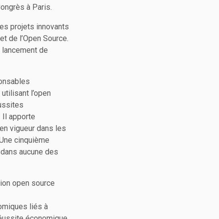
Congrès à Paris.
les projets innovants
 et de l’Open Source.
e lancement de
ponsables
utilisant l’open
ussites
 Il apporte
 en vigueur dans les
. Une cinquième
nt dans aucune des
tion open source
omiques liés à
 réussite économique