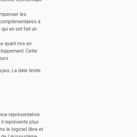
ompenser les
s complémentaires à
 qui en ont fait un
se ayant mis en
eloppement. Cette
eurs.
ais. La date limite
ance représentative
 il représente plus
 le logiciel libre et
on de l´écosystème