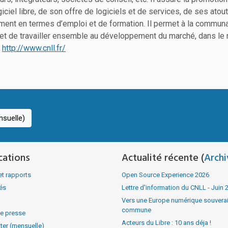
iciel libre, de son offre de logiciels et de services, de ses atou
ent en termes d’emploi et de formation. Il permet à la commun
r et de travailler ensemble au développement du marché, dans le
:
http://www.cnll.fr/
suelle)
cations
Actualité récente (
Archi
et rapports
Open Source Experience 2026
tés
Lettre d'information du CNLL - Juin 
Vers une Europe numérique souverain
commune
e presse
Acteurs du Libre : 10 ans déja !
ter (mensuelle)