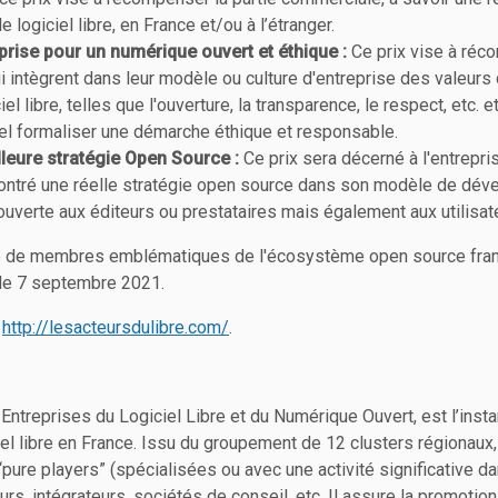
e logiciel libre, en France et/ou à l’étranger.
eprise pour un numérique ouvert et éthique :
Ce prix vise à réc
i intègrent dans leur modèle ou culture d'entreprise des valeur
iel libre, telles que l'ouverture, la transparence, le respect, etc. et
el formaliser une démarche éthique et responsable.
lleure stratégie Open Source :
Ce prix sera décerné à l'entrepri
ntré une réelle stratégie open source dans son modèle de dév
ouverte aux éditeurs ou prestataires mais également aux utilisat
ué de membres emblématiques de l'écosystème open source franç
 le 7 septembre 2021.
:
http://lesacteursdulibre.com/
.
ntreprises du Logiciel Libre et du Numérique Ouvert, est l’inst
iciel libre en France. Issu du groupement de 12 clusters régionaux,
pure players” (spécialisées ou avec une activité significative dans
eurs, intégrateurs, sociétés de conseil, etc. Il assure la promoti