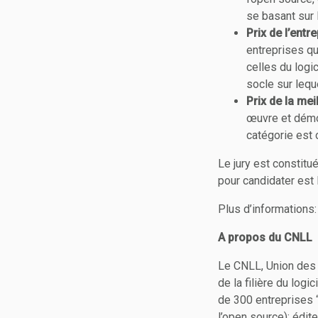
se basant sur l
Prix de l’entr
entreprises qu
celles du logic
socle sur lequ
Prix de la mei
œuvre et démo
catégorie est 
Le jury est constit
pour candidater est
Plus d’informations
A propos du CNLL
Le CNLL, Union des E
de la filière du log
de 300 entreprises “
l’open source): édit