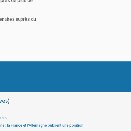
uprès de plus de
enaires auprès du
ves
)
2026
e : la France et l'Allemagne publient une position