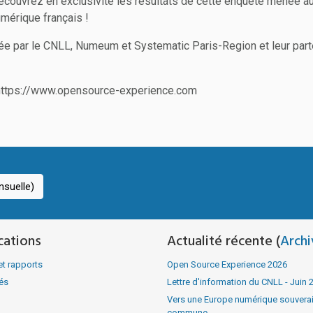
 Découvrez en exclusivité les résultats de cette enquête menée a
mérique français !
 par le CNLL, Numeum et Systematic Paris-Region et leur part
 https://www.opensource-experience.com
suelle)
cations
Actualité récente (
Archi
et rapports
Open Source Experience 2026
tés
Lettre d'information du CNLL - Juin 
Vers une Europe numérique souverain
commune