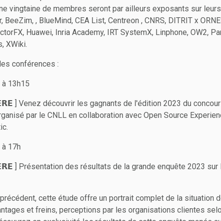
e vingtaine de membres seront par ailleurs exposants sur leurs
or, BeeZim, , BlueMind, CEA List, Centreon , CNRS, DITRIT x ORN
actorFX, Huawei, Inria Academy, IRT SystemX, Linphone, OW2, Pa
, XWiki.
les conférences :
 à 13h15
𝗜𝗘𝗥𝗘 ] Venez découvrir les gagnants de l'édition 2023 du conco
rganisé par le CNLL en collaboration avec Open Source Experien
ic.
 à 17h
𝗜𝗘𝗥𝗘 ] Présentation des résultats de la grande enquête 2023 sur l
récédent, cette étude offre un portrait complet de la situation 
ntages et freins, perceptions par les organisations clientes selon 