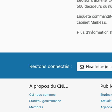
secteur d’activité.
600 décideurs du nu
Enquête commanditée
cabinet Markess.
Plus d'information:
Restons connectés :
Newsletter (men
A propos du CNLL
Publi
Qui nous sommes
Etudes 
Statuts / gouvernance
Actuali
Membres
Agenda