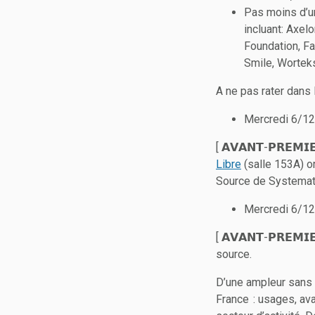
Pas moins d’un
incluant: Axel
Foundation, F
Smile, Worteks
A ne pas rater dans 
Mercredi 6/12
[ 𝗔𝗩𝗔𝗡𝗧-𝗣𝗥𝗘
Libre
(salle 153A) o
Source de Systemat
Mercredi 6/12
[ 𝗔𝗩𝗔𝗡𝗧-𝗣𝗥𝗘𝗠
source.
D’une ampleur sans p
France : usages, ava