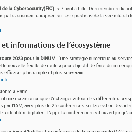
 de la Cybersecurity(FIC)
: 5-7 avril à Lille. Des membres du p
incipal événement européen sur les questions de la sécurité et d
n
et informations de l’écosystème
e route 2023 pour la DINUM
: “Une stratégie numérique au service 
ette nouvelle feuille de route a pour objectif de faire du numériq
us efficace, plus simple et plus souverain.
route
ctobre à Paris.
ont une occasion unique d’échanger autour des différentes pers
s par l’IAM, avec plus de 25 conférences sur la gestion des ide
des identités digitales. L’appel à conférences est ouvert jusqu’au
n
 juin à Paris-Châtillon. La conférence de la communauté OW2 a 