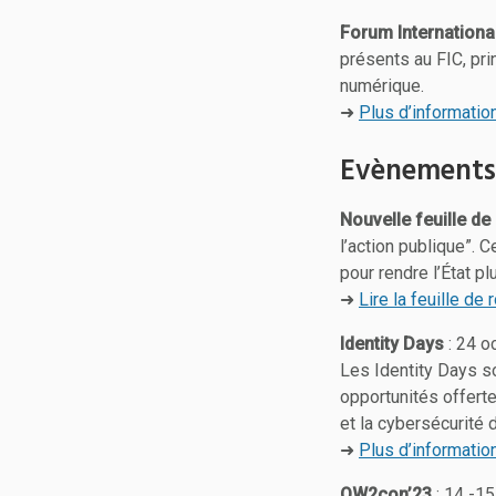
Forum International
présents au FIC, pr
numérique.
➜
Plus d’informatio
Evènements 
Nouvelle feuille d
l’action publique”. C
pour rendre l’État pl
➜
Lire la feuille de 
Identity Days
: 24 o
Les Identity Days s
opportunités offerte
et la cybersécurité 
➜
Plus d’informatio
OW2con’23
: 14 -15