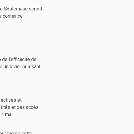
ôle Systematic seront
e confiance
de l’efficacité de
ue un levier puissant
pectives et
ntités et des accès
 4 mai.
pour thème cette