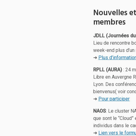
Nouvelles e
membres
JDLL (Journées du 
Lieu de rencontre bo
week-end plus d’un 
➜
Plus d’informatio
RPLL (AURA)
: 24 m
Libre en Auvergne R
Lyon. Des conféren
bienvenus( voir cond
➜
Pour participer
NAOS
: Le cluster N
que sont le “Cloud” 
individus dans le cad
➜
Lien vers le formu