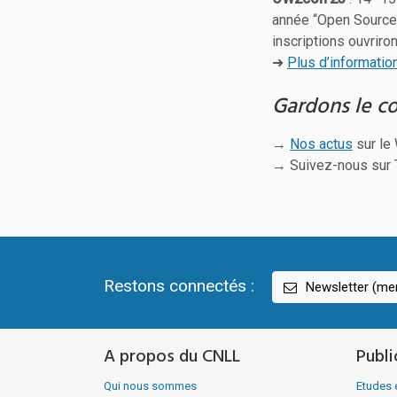
année “Open Source 
inscriptions ouvriro
➜
Plus d’informatio
Gardons le c
→
Nos actus
sur le
→ Suivez-nous sur 
Restons connectés :
Newsletter (men
A propos du CNLL
Publi
Qui nous sommes
Etudes 