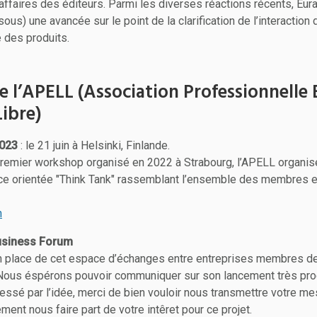
affaires des éditeurs. Parmi les diverses réactions récents, Eur
ssous) une avancée sur le point de la clarification de l’interaction
té des produits.
de l’APELL (Association Professionnell
Libre)
023
: le 21 juin à Helsinki, Finlande.
 premier workshop organisé en 2022 à Strabourg, l’APELL organis
ce orientée "Think Tank" rassemblant l’ensemble des membres 
n
usiness Forum
n place de cet espace d’échanges entre entreprises membres de
Nous éspérons pouvoir communiquer sur son lancement très pro
ressé par l’idée, merci de bien vouloir nous transmettre votre 
ment nous faire part de votre intêret pour ce projet.