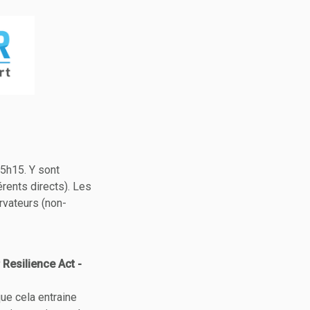
15h15. Y sont
rents directs). Les
rvateurs (non-
 Resilience Act -
que cela entraine