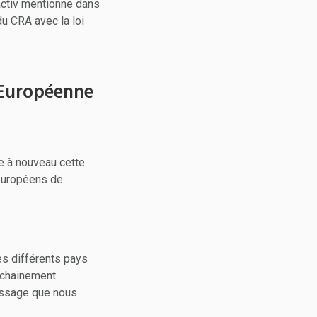
activ mentionne dans
 du CRA avec la loi
e Européenne
e à nouveau cette
européens de
s différents pays
chainement.
message que nous