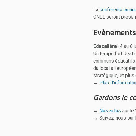
La
conférence annue
CNLL seront présent
Evènements 
Educalibre
: 4 au 6 
Un temps fort desti
communs éducatifs de
du local à l’europé
stratégique, et plus
→
Plus d’informatio
Gardons le c
→
Nos actus
sur le
→ Suivez-nous sur 