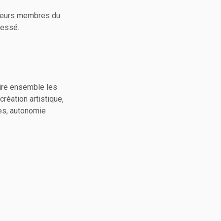
usieurs membres du
ressé.
uire ensemble les
réation artistique,
res, autonomie