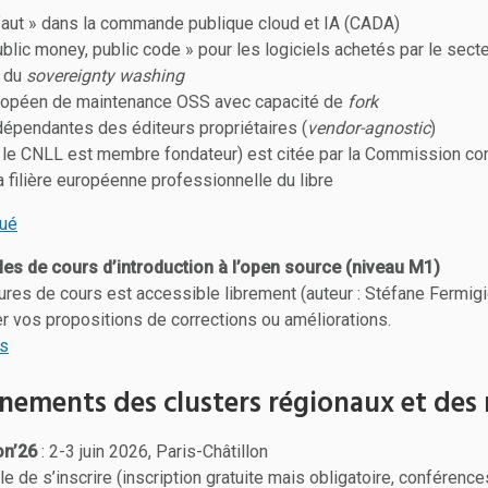
faut » dans la commande publique cloud et IA (CADA)
ublic money, public code » pour les logiciels achetés par le secte
e du
sovereignty washing
ropéen de maintenance OSS avec capacité de
fork
dépendantes des éditeurs propriétaires (
vendor-agnostic
)
 le CNLL est membre fondateur) est citée par la Commission c
a filière européenne professionnelle du libre
qué
es de cours d’introduction à l’open source (niveau M1)
res de cours est accessible librement (auteur : Stéfane Fermigie
buer vos propositions de corrections ou améliorations.
rs
nements des clusters régionaux et de
n’26
: 2-3 juin 2026, Paris-Châtillon
e de s’inscrire (inscription gratuite mais obligatoire, conférence