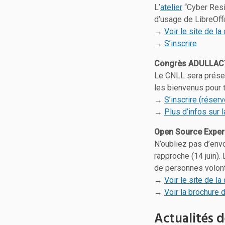
L’
atelier
“Cyber Resi
d’usage de LibreOffic
→
Voir le site de l
→
S’inscrire
Congrès ADULLAC
Le CNLL sera prése
les bienvenus pour t
→
S’inscrire (réser
→
Plus d’infos sur 
Open Source Exper
N’oubliez pas d’envo
rapproche (14 juin).
de personnes volonta
→
Voir le site de l
→
Voir la brochure 
Actualités d