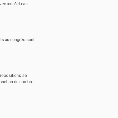
vec inno³et cas
ts au congrès sont
propositions se
 fonction du nombre