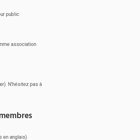
ur public
omme association
r). N’hésitez pas à
s membres
s en anglais).