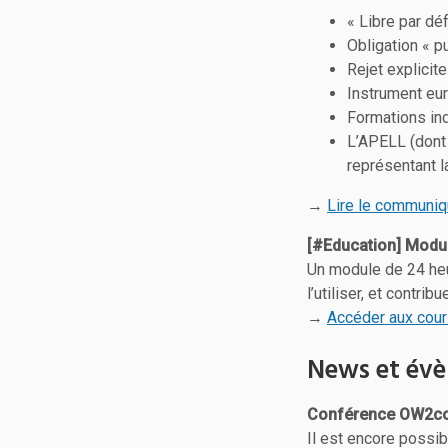
« Libre par dé
Obligation « p
Rejet explicit
Instrument eu
Formations in
L’APELL (dont
représentant l
→
Lire le communi
[#Education] Modul
Un module de 24 heu
l’utiliser, et contri
→
Accéder aux cou
News et évè
Conférence OW2co
Il est encore possibl