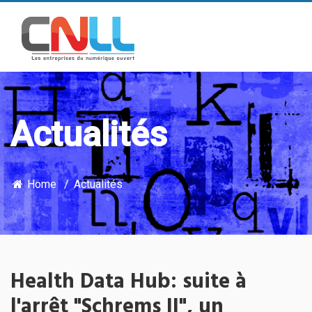
Actualités
Home
Actualités
Health Data Hub: suite à
l'arrêt "Schrems II", un