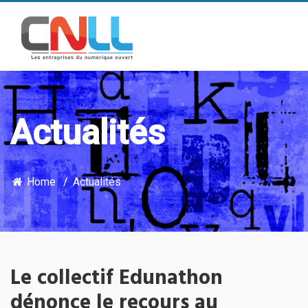
Actualités
Home
Actualités
Le collectif Edunathon
dénonce le recours au