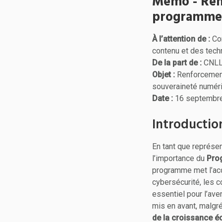
Mémo - Renfo
programme 
À l’attention de :
Com
contenu et des tech
De la part de :
CNLL 
Objet :
Renforcement 
souveraineté numér
Date :
16 septembr
Introductio
En tant que représen
l’importance du
Pro
programme met l’accen
cybersécurité, les 
essentiel pour l’ave
mis en avant, malgré
de la croissance 