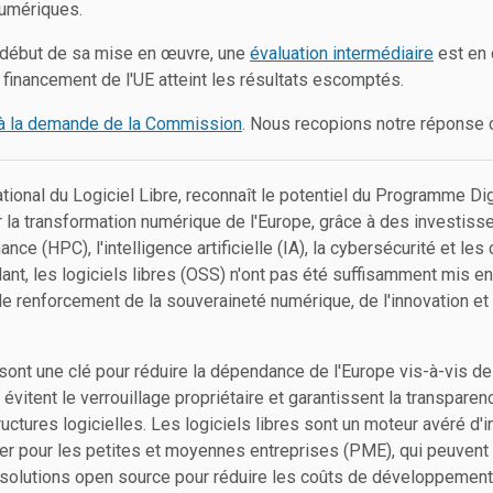
umériques.
 début de sa mise en œuvre, une
évaluation intermédiaire
est en 
financement de l'UE atteint les résultats escomptés.
à la demande de la Commission
. Nous recopions notre réponse 
ional du Logiciel Libre, reconnaît le potentiel du Programme Di
r la transformation numérique de l'Europe, grâce à des investis
ance (HPC), l'intelligence artificielle (IA), la cybersécurité et l
t, les logiciels libres (OSS) n'ont pas été suffisamment mis en 
le renforcement de la souveraineté numérique, de l'innovation et
 sont une clé pour réduire la dépendance de l'Europe vis-à-vis d
évitent le verrouillage propriétaire et garantissent la transparenc
ructures logicielles. Les logiciels libres sont un moteur avéré d'i
lier pour les petites et moyennes entreprises (PME), qui peuvent 
olutions open source pour réduire les coûts de développement 