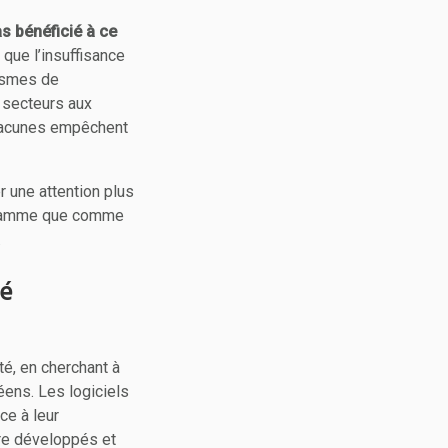
as bénéficié à ce
 que l’insuffisance
nismes de
 secteurs aux
 lacunes empêchent
 une attention plus
rogramme que comme
.
té
é, en cherchant à
éens. Les logiciels
ce à leur
tre développés et