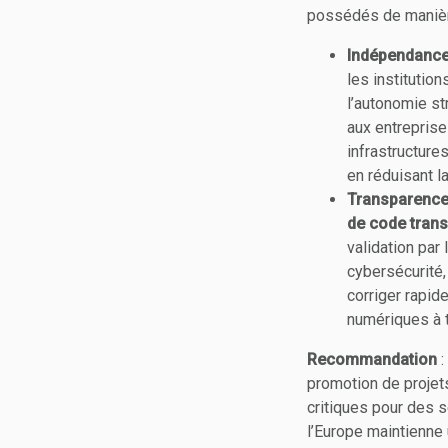
possédés de manièr
Indépendance 
les institutio
l’autonomie st
aux entreprise
infrastructur
en réduisant l
Transparence 
de code tran
validation par
cybersécurité,
corriger rapid
numériques à t
Recommandation
:
promotion de projets
critiques pour des se
l’Europe maintienne