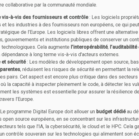
e collaborative par la communauté mondiale.
vis-à-vis des fournisseurs et contrôle
: Les logiciels propriét
ns et les industries à des fournisseurs non européens, ce qui peut
ratégique de l’Europe. Les logiciels libres offrent une alternative
s, gouvernements et institutions publiques de conserver un contr
es technologiques. Cela augmente
l’interopérabilité
,
l’auditabilité
a dépendance à long terme vis-à-vis d'acteurs externes.
et sécurité
: Les modèles de développement open source, ba
sparentes
, réduisent les risques de sécurité en permettant la rele
 les pairs. Cet aspect est encore plus critique dans des secteur
 où la capacité à inspecter pleinement le code, à détecter les vul
ement les systèmes est essentielle pour assurer la résilience de
ravers l’Europe.
 Le programme Digital Europe doit allouer un
budget dédié
au dé
 open source européens, en se concentrant sur les infrastructure
cteurs tels que l'IA, la cybersécurité, le cloud et le HPC. Cela ga
 un contrôle souverain sur les technologies qui alimentent son 