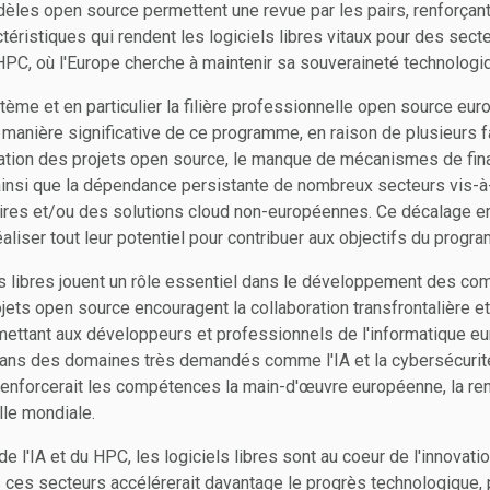
les open source permettent une revue par les pairs, renforçant l
ctéristiques qui rendent les logiciels libres vitaux pour des sect
HPC, où l'Europe cherche à maintenir sa souveraineté technologi
ème et en particulier la filière professionnelle open source eur
 manière significative de ce programme, en raison de plusieurs f
sation des projets open source, le manque de mécanismes de fin
insi que la dépendance persistante de nombreux secteurs vis-à
taires et/ou des solutions cloud non-européennes. Ce décalage 
réaliser tout leur potentiel pour contribuer aux objectifs du progr
els libres jouent un rôle essentiel dans le développement des c
ets open source encouragent la collaboration transfrontalière et
ettant aux développeurs et professionnels de l'informatique eu
ns des domaines très demandés comme l'IA et la cybersécurité
 renforcerait les compétences la main-d'œuvre européenne, la re
lle mondiale.
 l'IA et du HPC, les logiciels libres sont au coeur de l'innovatio
s ces secteurs accélérerait davantage le progrès technologique,