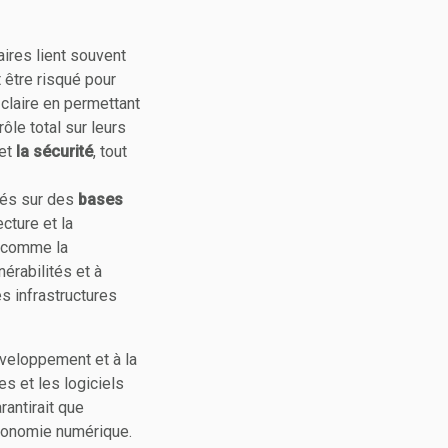
aires lient souvent
 être risqué pour
 claire en permettant
ôle total sur leurs
et
la sécurité
, tout
sés sur des
bases
cture et la
s comme la
nérabilités et à
s infrastructures
veloppement et à la
s et les logiciels
rantirait que
économie numérique.