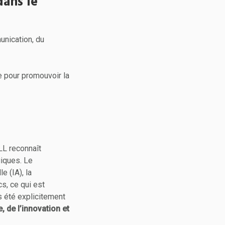
dans le
nication, du
e pour promouvoir la
LL reconnaît
giques. Le
e (IA), la
s, ce qui est
s été explicitement
 de l’innovation et