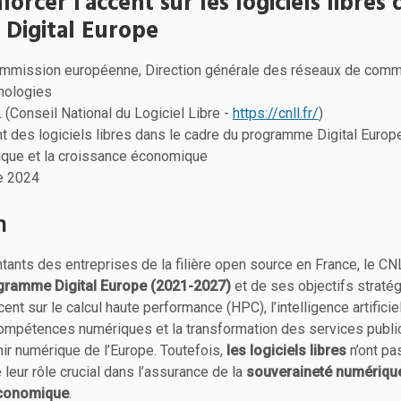
rcer l'accent sur les logiciels libres 
Digital Europe
mission européenne, Direction générale des réseaux de commu
nologies
(Conseil National du Logiciel Libre -
https://cnll.fr/
)
des logiciels libres dans le cadre du programme Digital Europ
ique et la croissance économique
e 2024
n
tants des entreprises de la filière open source en France, le CN
gramme Digital Europe (2021-2027)
et de ses objectifs straté
t sur le calcul haute performance (HPC), l’intelligence artificiell
compétences numériques et la transformation des services public
nir numérique de l’Europe. Toutefois,
les logiciels libres
n’ont pa
 leur rôle crucial dans l’assurance de la
souveraineté numérique,
économique
.