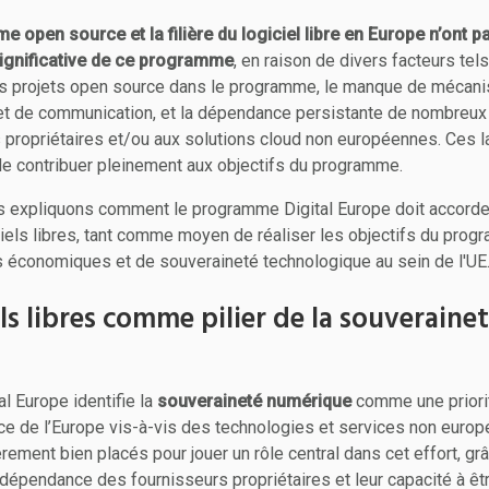
e open source et la filière du logiciel libre en Europe n’ont p
ignificative de ce programme
, en raison de divers facteurs tels
des projets open source dans le programme, le manque de méca
et de communication, et la dépendance persistante de nombreux
es propriétaires et/ou aux solutions cloud non européennes. Ces
 de contribuer pleinement aux objectifs du programme.
expliquons comment le programme Digital Europe doit accorder
ciels libres, tant comme moyen de réaliser les objectifs du p
és économiques et de souveraineté technologique au sein de l'UE
iels libres comme pilier de la souveraine
l Europe identifie la
souveraineté numérique
comme une priorit
ce de l’Europe vis-à-vis des technologies et services non europ
èrement bien placés pour jouer un rôle central dans cet effort, grâ
ndépendance des fournisseurs propriétaires et leur capacité à ê