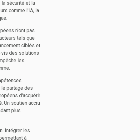
a sécurité et la
eurs comme l'IA, la
que.
opéens n'ont pas
acteurs tels que
ancement ciblés et
-vis des solutions
empêche les
amme.
ompétences
 le partage des
ropéens d'acquérir
. Un soutien accru
ndant plus
n. Intégrer les
 permettant à