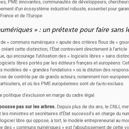
ices, PME innovantes, communautés de développeurs, chercheurs 
pement d’un écosystème industriel robuste, essentiel pour garan
France et de l’Europe.
ériques » : un prétexte pour faire sans l
ion de « communs numériques » ajoute des critères flous de « gou
réant cette distinction, l’État contrevient directement à l’article
, qui encourage l’utilisation des « logiciels libres » sans distinc
 logiciels libres portés par les éditeurs français et européens. C
es modèles de « grandes fondations » où la dilution des responsa
rise de contrôle par de grands acteurs, notamment non-européens
particuliers, et où les PME européennes sont
de facto
exclues.
 politique d’exclusion en marge du cadre légal.
e pousse pas sur les arbres.
Depuis plus de dix ans, le CNLL met
 les ministres et secrétaires d’État successifs en charge du nu
 logiciel libre qui oppose, à tort, le modèle entrepreneurial au 
le des « communs numériques » est l’aboutissement de cette vis