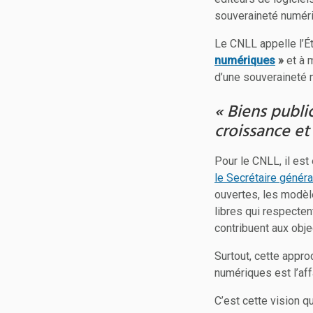
souveraineté numéri
Le CNLL appelle l’Éta
numériques
»
et à m
d’une souveraineté n
« Biens publi
croissance et
Pour le CNLL, il est 
le Secrétaire généra
ouvertes, les modèle
libres qui respectent
contribuent aux obj
Surtout, cette appro
numériques est l’aff
C’est cette vision q