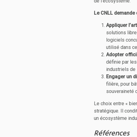
de l’écosystème.
Le CNLL demande d
Appliquer l’ar
solutions libr
logiciels conc
utilisé dans cet
Adopter offic
définie par le
industriels de l
Engager un di
filière, pour b
souveraineté c
Le choix entre « bie
stratégique. Il cond
un écosystème indust
Références