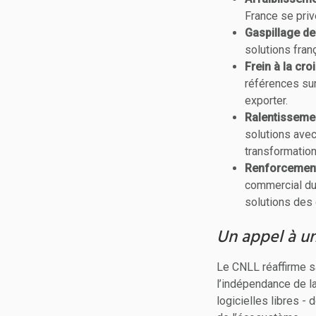
France se priv
Gaspillage de
solutions fran
Frein à la cr
références sur
exporter.
Ralentissemen
solutions avec
transformatio
Renforcement 
commercial du 
solutions des
Un appel à u
Le CNLL réaffirme sa 
l’indépendance de la
logicielles libres -