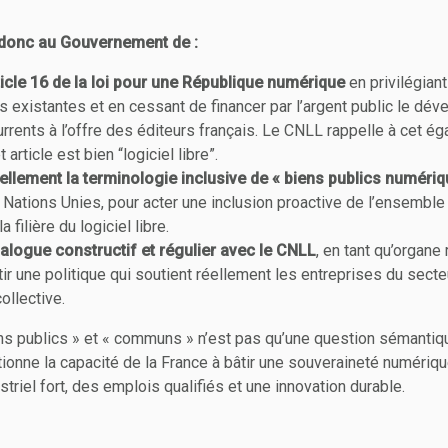
onc au Gouvernement de :
ticle 16 de la loi pour une République numérique
en privilégiant
es existantes et en cessant de financer par l’argent public le d
urrents à l’offre des éditeurs français. Le CNLL rappelle à cet é
 article est bien “logiciel libre”.
iellement la terminologie inclusive de « biens publics numériq
s Nations Unies, pour acter une inclusion proactive de l’ensembl
a filière du logiciel libre.
alogue constructif et régulier avec le CNLL
, en tant qu’organe
âtir une politique qui soutient réellement les entreprises du secte
ollective.
ns publics » et « communs » n’est pas qu’une question sémantique
itionne la capacité de la France à bâtir une souveraineté numériqu
riel fort, des emplois qualifiés et une innovation durable.