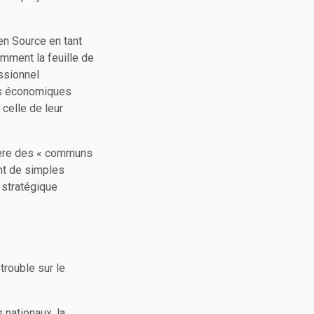
en Source en tant
amment la feuille de
essionnel
les économiques
 celle de leur
nnière des « communs
ent de simples
n stratégique
trouble sur le
 nationaux, la