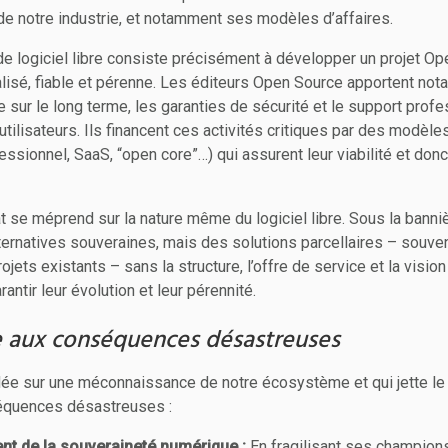
é de notre industrie, et notamment ses modèles d’affaires.
de logiciel libre consiste précisément à développer un projet Op
alisé, fiable et pérenne. Les éditeurs Open Source apportent not
e sur le long terme, les garanties de sécurité et le support prof
utilisateurs. Ils financent ces activités critiques par des modè
essionnel, SaaS, “open core”…) qui assurent leur viabilité et donc
État se méprend sur la nature même du logiciel libre. Sous la ba
alternatives souveraines, mais des solutions parcellaires – souv
rojets existants – sans la structure, l’offre de service et la visio
antir leur évolution et leur pérennité.
e aux conséquences désastreuses
dée sur une méconnaissance de notre écosystème et qui jette le 
équences désastreuses :
nt de la souveraineté numérique :
En fragilisant ses champions