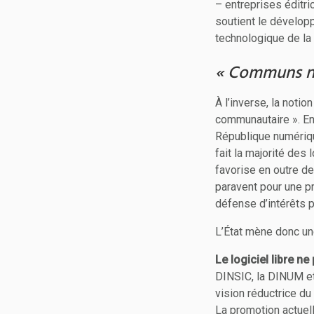
– entreprises éditr
soutient le dévelop
technologique de la 
« Communs num
À l’inverse, la not
communautaire ». En c
République numérique
fait la majorité des
favorise en outre d
paravent pour une p
défense d’intérêts 
L’État mène donc une
Le logiciel libre n
DINSIC, la DINUM et
vision réductrice du
La promotion actuel