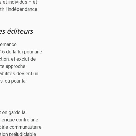
et individus – et
tir l’indépendance
es éditeurs
vernance
 16 de la loi pour une
tion, et exclut de
ette approche
bilités devient un
, ou pour la
 en garde la
mérique contre une
modèle communautaire.
ion préjudiciable