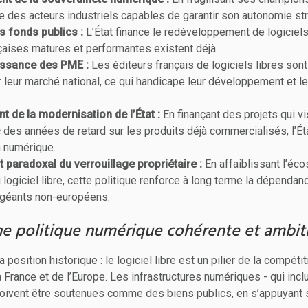
e des acteurs industriels capables de garantir son autonomie st
s fonds publics :
L’État finance le redéveloppement de logiciel
çaises matures et performantes existent déjà.
oissance des PME :
Les éditeurs français de logiciels libres sont
 leur marché national, ce qui handicape leur développement et le
t de la modernisation de l’État :
En finançant des projets qui v
 des années de retard sur les produits déjà commercialisés, l’Ét
n numérique.
paradoxal du verrouillage propriétaire :
En affaiblissant l’éc
logiciel libre, cette politique renforce à long terme la dépendan
 géants non-européens.
ne politique numérique cohérente et ambit
position historique : le logiciel libre est un pilier de la compétit
 France et de l’Europe. Les infrastructures numériques - qui incl
 doivent être soutenues comme des biens publics, en s’appuyant 