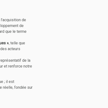
 l’acquisition de
éveloppement de
gard que le terme
ues »
, telle que
e des acteurs
 représentatif de la
ur et renforce notre
 ; il est
e réelle, fondée sur