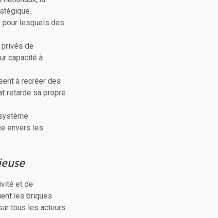
ratégique.
s pour lesquels des
 privés de
ur capacité à
isent à recréer des
at retarde sa propre
osystème
ce envers les
ieuse
ivité et de
uent les briques
sur tous les acteurs