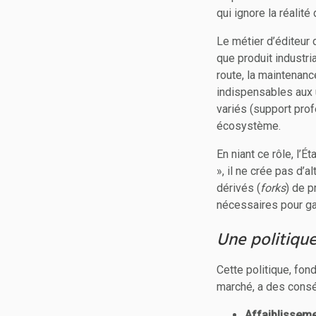
qui ignore la réalit
Le métier d’éditeur 
que produit industri
route, la maintenanc
indispensables aux 
variés (support prof
écosystème.
En niant ce rôle, l’
», il ne crée pas d’
dérivés (
forks
) de p
nécessaires pour gar
Une politiqu
Cette politique, fon
marché, a des cons
Affaiblisseme