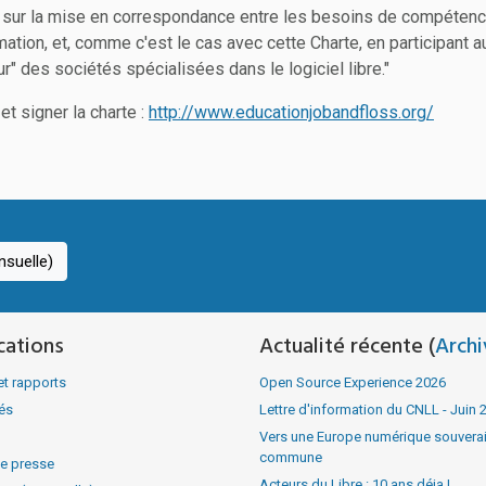
s sur la mise en correspondance entre les besoins de compétenc
tion, et, comme c'est le cas avec cette Charte, en participant
" des sociétés spécialisées dans le logiciel libre."
et signer la charte :
http://www.educationjobandfloss.org/
suelle)
cations
Actualité récente (
Archi
et rapports
Open Source Experience 2026
tés
Lettre d'information du CNLL - Juin 
Vers une Europe numérique souverain
commune
e presse
Acteurs du Libre : 10 ans déja !