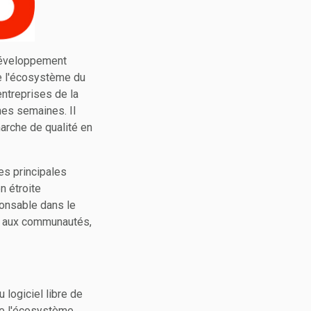
 développement
e l'écosystème du
entreprises de la
ines semaines. Il
marche de qualité en
les principales
n étroite
ponsable dans le
en aux communautés,
 logiciel libre de
de l'écosystème,