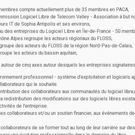
 membres compte actuellement plus de 35 membres en PACA,
ission Logiciel Libre de Telecom Valley - Association à but no
eurs IT de Sophia Antipolis et ses environs,
u des entreprises du Logiciel Libre en Île-de-France - 50 memb
ône Alpes regroupe les acteurs régionaux du FLOSS,
groupe des acteurs du FLOSS de la région Nord-Pas-de-Calais,
groupe les acteurs du bassin aquitain,
 autour de cinq axes autour desquels les entreprises signataires
ironnement professionnel - système d’exploitation et logiciels app
laborateurs qui le souhaite.
ontribution des collaborateurs aux communautés du logiciel libr
a redistribution des modifications sur des logiciels libres exis
tivités de l'entreprise.
a les collaborateurs et/ou un soutien financier, aux événements 
collaborateurs de se former tout au long de leur carrière sur de
surer une évolution professionnelle dans le domaine du libre.