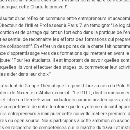
assique, cette Charte le prouve !".
 résultat d'une réflexion commune entre entrepreneurs et acadé
ecteur de l'Irill et Professeur à Paris 7, en témoigne: "Le logici
oration et de partage qui ont un fort écho dans la pratique de l'
t essentiel de reconnaitre les efforts des formations qui prépare
adre collaboratif.". En effet un des points de la charte fait notam
xe d'apprentissage vers des formations qui mettent en avant le lo
ute: "Pour les étudiants, il est important de savoir quelles sont
quelles ils vont effectuer des stages, ou commencer leur activi
les aider dans leur choix."
Président du Groupe Thématique Logiciel Libre au sein du Pôle S
ateur de Nuxeo et d'Abilian, conclut : "Le GTLL, dont la mission e
iel Libre en Ile-de-France, industriels comme académiques, esti
a compétitivité de notre territoire que le système éducatif appr
turs entrepreneurs à manipuler cette nouvelle matière première d
ibres ou open source. Nous participons à cette ambition en assoc
s en recherche de compétences sur le marché du travail et insti