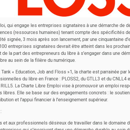
loi, qui engage les entreprises signataires à une démarche de
ences (ressources humaines) tenant compte des spécificités d
jà été signée, 3 mois après son lancement, par une cinquantaine d'
e 100 entreprises signataires devrait être atteint dans les procha
ort de la part des entrepreneurs du libre à s'engager dans une dé
ibre au sein de la filière du numérique.
nk Tank « Education, Job and Floss »1, la charte est parrainée par 
sionnelles du libre en France : PLOSS2, du GTLL3 et du CNLL4 e
l'IRILL5. La Charte Libre Emploi vise à promouvoir un emploi res
ls libres. Elle se base sur des engagements concrets : le souti
ribution et l'appui financier à l'enseignement supérieur.
:
s et aux professionnels désireux de travailler dans le domaine du
entreprises qui s'inscrivent dans une démarche durable au sein 