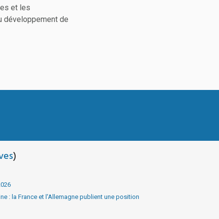
es et les
 au développement de
ves
)
2026
e : la France et l'Allemagne publient une position