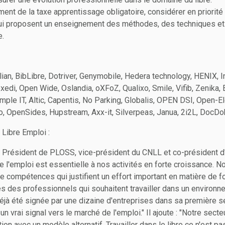
ent de la taxe apprentissage obligatoire, considérer en priorité
ui proposent un enseignement des méthodes, des techniques et 
e.
lian, BibLibre, Dotriver, Genymobile, Hedera technology, HENIX, I
xedi, Open Wide, Oslandia, oXFoZ, Qualixo, Smile, Vifib, Zenika, 
Simple IT, Altic, Capentis, No Parking, Globalis, OPEN DSI, Open-E
io, OpenSides, Hupstream, Axx-it, Silverpeas, Janua, 2i2L, DocDok
 Libre Emploi :
 Président de PLOSS, vice-président du CNLL et co-président d'
 l'emploi est essentielle à nos activités en forte croissance. No
e compétences qui justifient un effort important en matière de f
près des professionnels qui souhaitent travailler dans un environn
 déjà été signée par une dizaine d'entreprises dans sa première 
un vrai signal vers le marché de l'emploi." Il ajoute : "Notre secte
tion avec un modèle alternatif. Travailler dans le libre ce n'est 