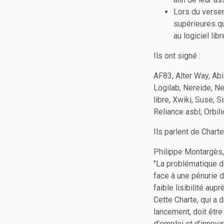
Lors du versem
supérieures q
au logiciel libr
Ils ont signé :
AF83, Alter Way, Abi
Logilab, Nereide, Ne
libre, Xwiki, Suse, 
Reliance asbl, Orbil
Ils parlent de Charte
Philippe Montargès,
"La problématique de
face à une pénurie d
faible lisibilité au
Cette Charte, qui a
lancement, doit être 
d'emploi et d'innova