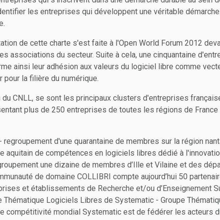
identifier les entreprises qui développent une véritable démarche
e.
ation de cette charte s'est faite à l'Open World Forum 2012 deva
es associations du secteur. Suite à cela, une cinquantaine d'entre
e ainsi leur adhésion aux valeurs du logiciel libre comme vecte
 pour la filière du numérique.
i du CNLL, se sont les principaux clusters d'entreprises française
entant plus de 250 entreprises de toutes les régions de France 
 - regroupement d'une quarantaine de membres sur la région nant
le aquitain de compétences en logiciels libres dédié à l'innovatio
groupement une dizaine de membres d’Ille et Vilaine et des dép
 communauté de domaine COLLIBRI compte aujourd’hui 50 partena
prises et établissements de Recherche et/ou d’Enseignement Su
e Thématique Logiciels Libres de Systematic - Groupe Thématiqu
e compétitivité mondial Systematic est de fédérer les acteurs d