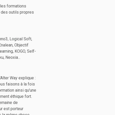
 les formations
des outils propres
nno3, Logical Soft,
Enalean, Objectif
learning, KOGO, Self-
u, Neoxia...
Alter Way explique :
us faisons à la fois
ormation ainsi qu'une
ement éthique fort.
semaine de
ur est porteur
pas la même chose