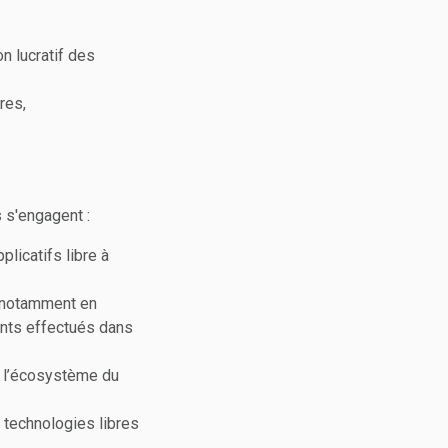
n lucratif des
res,
 s'engagent :
licatifs libre à
e,notamment en
tants effectués dans
de l’écosystème du
s technologies libres