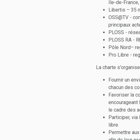
Ile-de-France,
Libertis – 35
OSS@TV - comm
principaux act
PLOSS - résea
PLOSS RA - Rh
Pôle Nord– re
Pro Libre - re
La charte s'organise
Fournir un env
chacun des col
Favoriser la c
encourageant l
le cadre des ac
Participer, vi
libre.
Permettre aux 
aﬁn de leur as