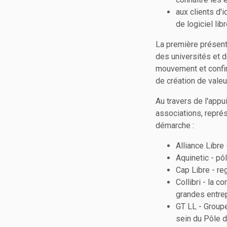
aux clients d'
de logiciel libr
La première présent
des universités et d
mouvement et confirm
de création de valeur
Au travers de l'appu
associations, représ
démarche :
Alliance Libre
Aquinetic - pô
Cap Libre - re
Collibri - la
grandes entre
GT LL - Group
sein du Pôle d