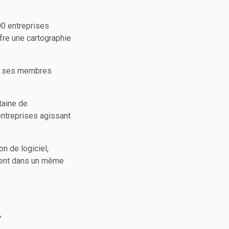
00 entreprises
ffre une cartographie
us ses membres
gtaine de
entreprises agissant
on de logiciel,
ssent dans un même
,