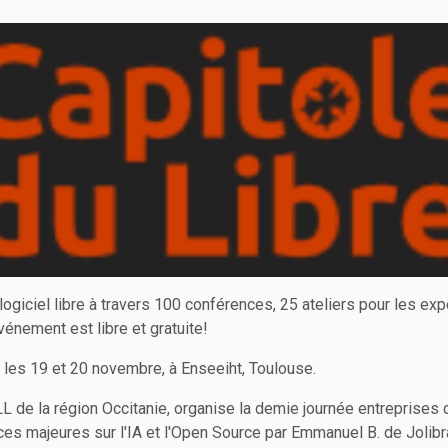
giciel libre à travers 100 conférences, 25 ateliers pour les exp
événement est libre et gratuite!
u les 19 et 20 novembre, à Enseeiht, Toulouse.
LL de la région Occitanie, organise la demie journée entreprise
s majeures sur l'IA et l'Open Source par Emmanuel B. de Jolibrai