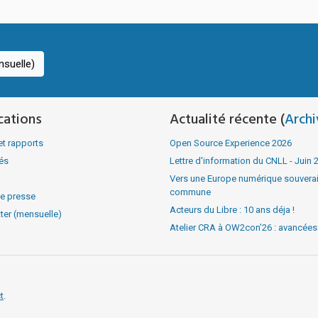
suelle)
cations
Actualité récente (
Archi
et rapports
Open Source Experience 2026
tés
Lettre d'information du CNLL - Juin 
Vers une Europe numérique souverain
commune
e presse
Acteurs du Libre : 10 ans déja !
ter (mensuelle)
Atelier CRA à OW2con’26 : avancées v
t
.