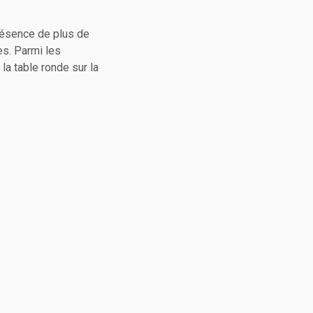
présence de plus de
es. Parmi les
a table ronde sur la