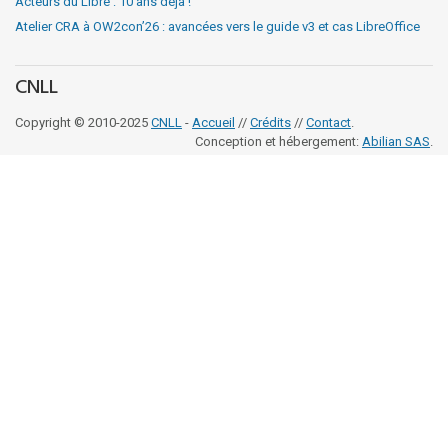
Acteurs du Libre : 10 ans déja !
Atelier CRA à OW2con’26 : avancées vers le guide v3 et cas LibreOffice
CNLL
Copyright © 2010-2025
CNLL
-
Accueil
//
Crédits
//
Contact
.
Conception et hébergement:
Abilian SAS
.