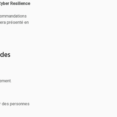
yber Resilience
recommandations
 sera présenté en
 des
ement.
ar des personnes