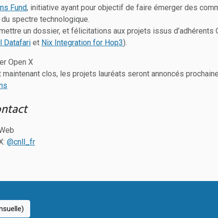
ns Fund
, initiative ayant pour objectif de faire émerger des c
 du spectre technologique.
ettre un dossier, et félicitations aux projets issus d’adhérents
l Datafari
et
Nix Integration for Hop3
).
er Open X
t maintenant clos, les projets lauréats seront annoncés prochain
ons
ontact
 Web
X:
@cnll_fr
suelle)