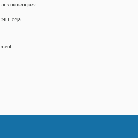
ommuns numériques
 CNLL déja
ement.