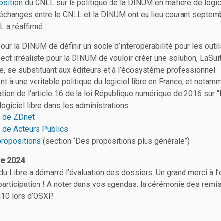
osition
du CNLL sur la politique de la DINUM en matière de logici
échanges entre le CNLL et la DINUM ont eu lieu courant septem
 a réaffirmé :
our la DINUM de définir un socle d’interopérabilité pour les outil
spect irréaliste pour la DINUM de vouloir créer une solution, LaSui
e, se substituant aux éditeurs et à l’écosystème professionnel
t à une veritable politique du logiciel libre en France, et notam
sation de l’article 16 de la loi République numérique de 2016 sur 
u logiciel libre dans les administrations.
le de ZDnet
le de Acteurs Publics
propositions
(section “Des propositions plus générale”)
re 2024
 du Libre a démarré l’évaluation des dossiers. Un grand merci à 
participation ! A noter dans vos agendas: la cérémonie des remis
10 lors d’OSXP.