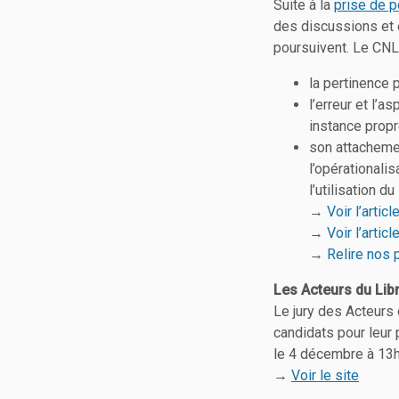
Suite à la
prise de p
des discussions et 
poursuivent. Le CNLL
la pertinence p
l’erreur et l’a
instance propr
son attachemen
l’opérationali
l’utilisation d
→
Voir l’artic
→
Voir l’artic
→
Relire nos 
Les Acteurs du Lib
Le jury des Acteurs
candidats pour leur 
le 4 décembre à 13h
→
Voir le site