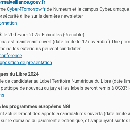
rmalveillance.gouv.fr
orme
Cyber4Tomorrow.fr
de Numeum et le campus Cyber, arnaques 
rsécurité à lire sur la dernière newsletter.
nformation
S
: le 20 février 2025, Echirolles (Grenoble)
ons est maintenant ouvert (date limite le 17 novembre). Une prio
moins les extérieurs peuvent candidater.
a conférence
oposition de présentation
ques du Libre 2024
le de candidater au Label Territoire Numérique du Libre (date lim
participe de nouveau au jury et les labels seront remis à OSXP, 
ons
c les programmes européens NGI
 actuellement des appels à candidatures ouverts (date limite 
t sur le domaine du paiement éléctronique, et s’appuiyant sur l