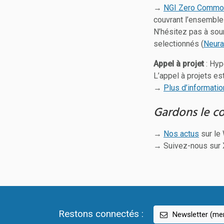
→
NGI Zero Commo
couvrant l’ensemble
N’hésitez pas à soum
selectionnés (
Neura
Appel à projet
: Hyp
L’appel à projets es
→
Plus d’informati
Gardons le c
→
Nos actus
sur le
→ Suivez-nous sur 
Restons connectés :
Newsletter (men