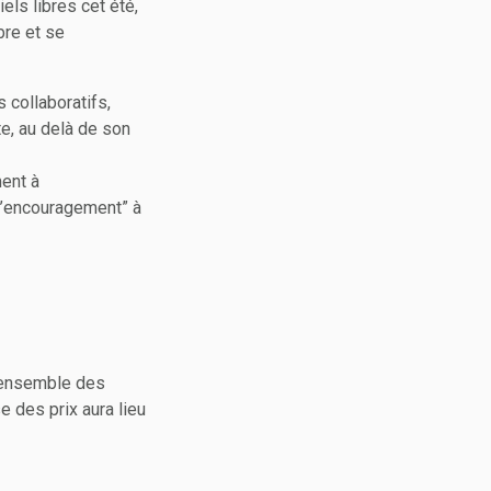
els libres cet été,
bre et se
s collaboratifs,
te, au delà de son
ment à
“l’encouragement” à
l’ensemble des
e des prix aura lieu