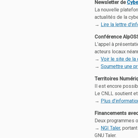
Newsletter de
Cybe
La nouvelle platef
actualités de la cybe
→
Lire la lettre d'i
Conférence AlpOS
L’appel à présentati
acteurs locaux néan
→
Voir le site de l
→
Soumettre une pr
Territoires Numéri
Il est encore possib
Le CNLL soutient et 
→
Plus d’informati
Financements ave
Deux programmes ont
→
NGI Taler
, portan
GNU Taler.